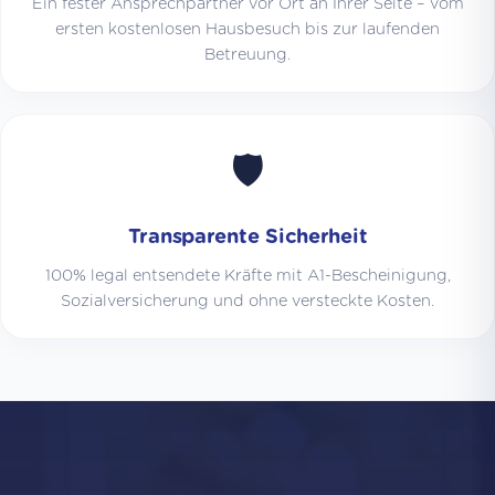
Ein fester Ansprechpartner vor Ort an Ihrer Seite – vom
ersten kostenlosen Hausbesuch bis zur laufenden
Betreuung.
🛡️
Transparente Sicherheit
100% legal entsendete Kräfte mit A1-Bescheinigung,
Sozialversicherung und ohne versteckte Kosten.